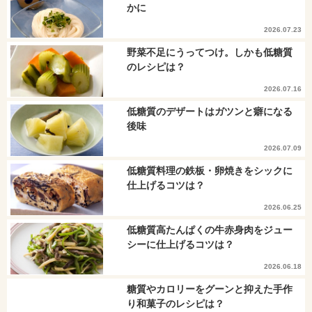
かに
2026.07.23
野菜不足にうってつけ。しかも低糖質
のレシピは？
2026.07.16
低糖質のデザートはガツンと癖になる
後味
2026.07.09
低糖質料理の鉄板・卵焼きをシックに
仕上げるコツは？
2026.06.25
低糖質高たんぱくの牛赤身肉をジュー
シーに仕上げるコツは？
2026.06.18
糖質やカロリーをグーンと抑えた手作
り和菓子のレシピは？