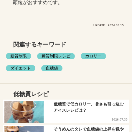
顆粒がおすすめです。
UPDATE : 2024.08.15
関連するキーワード
糖質制限
糖質制限レシピ
カロリー
ダイエット
血糖値
低糖質レシピ
低糖質で低カロリー。暑さも引っ込む
アイスレシピは？
2026.07.30
そうめんのタレで血糖値の上昇を穏や