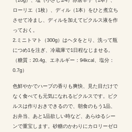
（20g）、塩（小さじ1/4）赤唐辛子（1本）、
ローリエ（1枚）、ディル（1本）をひと煮立ち
させて冷まし、ディルを加えてピクルス液を作
っておく。
2.ミニトマト（300g）はヘタをとり、洗って瓶
につめ1を注ぎ、冷蔵庫で1日程なじませる。
（糖質：20.4g、エネルギー：94kcal、塩分：
0.7g）
色鮮やかでハーブの香りも爽快、見た目だけで
なく食べても元気になれるピクルスです。ピク
ルスは作りおきできるので、朝食のもう1品、
お弁当、あと1品欲しい時など、あらゆるシー
ンで重宝します。砂糖のかわりにカロリーゼロ