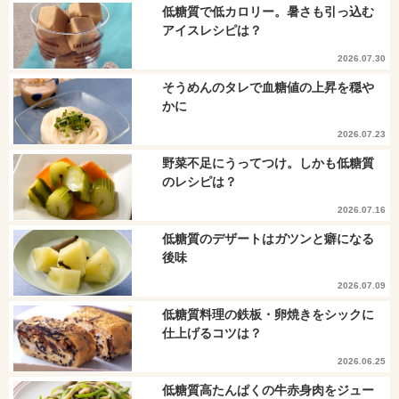
低糖質で低カロリー。暑さも引っ込む
アイスレシピは？
2026.07.30
そうめんのタレで血糖値の上昇を穏や
かに
2026.07.23
野菜不足にうってつけ。しかも低糖質
のレシピは？
2026.07.16
低糖質のデザートはガツンと癖になる
後味
2026.07.09
低糖質料理の鉄板・卵焼きをシックに
仕上げるコツは？
2026.06.25
低糖質高たんぱくの牛赤身肉をジュー