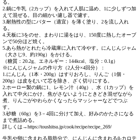
る。
2.鍋に牛乳（2カップ）を入れて人肌に温め、1に少しずつ加
えて混ぜる。目の細かい濾し器で濾す。
3.耐熱性の型にバター（適宜）を薄く塗り、2を流し入れ
る。
4.天板に3をのせ、まわりに湯をはり、150度に熱したオーブ
ンで50分ほど焼く。
5.あら熱がとれたら冷蔵庫に入れて冷やす。にんじんジャム
（大さじ9、約190g）をかける。
（糖質：20.2g、エネルギー：144kcal、塩分：0.1g）
※にんじんジャムの作り方（2人分×4回分）：
1.にんじん（1本・200g）はすりおろし、りんご（1個・
200g）は皮をむいて芯を除き、ざく切りにする。
2.ホーロー製の鍋に1、レモン汁（40g）、水（1カップ）を
入れて中火にかけ、焦がさないようにときどき混ぜながら
煮、りんごがやわらかくなったらマッシャーなどでつぶ
す。
3.砂糖（60g）を3－4回に分けて加え、好みのかたさになる
まで煮詰める。
詳しくは→https://toushitsu.jp/cook/recipe/recipe_269/
牛乳や卵に含まれる脂肪分で、にんじんに含まれるβ-カロテ