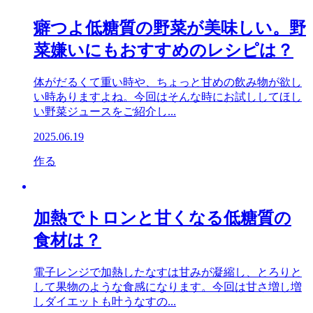
癖つよ低糖質の野菜が美味しい。野
菜嫌いにもおすすめのレシピは？
体がだるくて重い時や、ちょっと甘めの飲み物が欲し
い時ありますよね。今回はそんな時にお試ししてほし
い野菜ジュースをご紹介し...
2025.06.19
作る
加熱でトロンと甘くなる低糖質の
食材は？
電子レンジで加熱したなすは甘みが凝縮し、とろりと
して果物のような食感になります。今回は甘さ増し増
しダイエットも叶うなすの...