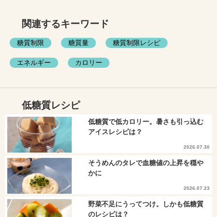
関連するキーワード
糖質制限
糖質量
糖質制限レシピ
エネルギー
カロリー
低糖質レシピ
低糖質で低カロリー。暑さも引っ込む
アイスレシピは？
2026.07.30
そうめんのタレで血糖値の上昇を穏や
かに
2026.07.23
野菜不足にうってつけ。しかも低糖質
のレシピは？