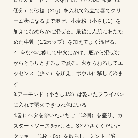
1.カスタードソースを作る。ボウルに卵黄（1
個分）と砂糖（25g）を入れて泡立て器でクリ
ーム状になるまで混ぜ、小麦粉（小さじ1）を
加えてなめらかに混ぜる。最後に人肌にあたた
めた牛乳（1/2カップ）を加えてよく混ぜる。
2.1をなべに移して中火にかけ、底から混ぜな
がらとろりとするまで煮る。火からおろしてエ
ッセンス（少々）を加え、ボウルに移して冷ま
す。
3.アーモンド（小さじ1/2）は乾いたフライパン
に入れて弱火できつね色にいる。
4.器にヘタを除いたいちご（12個）を盛り、カ
スタードソースをかける。3と小さくくだいた
クッキー（1枚・8g）を散らし、ミント（適