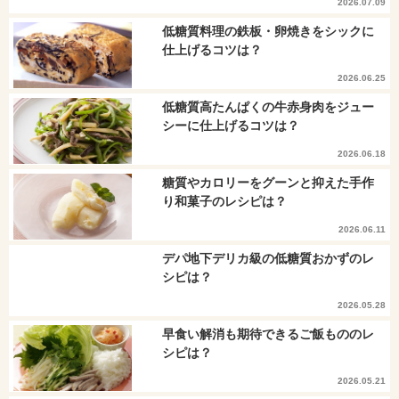
2026.07.09
低糖質料理の鉄板・卵焼きをシックに
仕上げるコツは？
2026.06.25
低糖質高たんぱくの牛赤身肉をジュー
シーに仕上げるコツは？
2026.06.18
糖質やカロリーをグーンと抑えた手作
り和菓子のレシピは？
2026.06.11
デパ地下デリカ級の低糖質おかずのレ
シピは？
2026.05.28
早食い解消も期待できるご飯もののレ
シピは？
2026.05.21