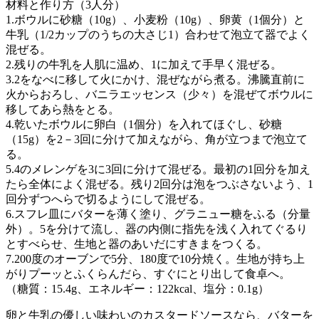
材料と作り方（3人分）
1.ボウルに砂糖（10g）、小麦粉（10g）、卵黄（1個分）と
牛乳（1/2カップのうちの大さじ1）合わせて泡立て器でよく
混ぜる。
2.残りの牛乳を人肌に温め、1に加えて手早く混ぜる。
3.2をなべに移して火にかけ、混ぜながら煮る。沸騰直前に
火からおろし、バニラエッセンス（少々）を混ぜてボウルに
移してあら熱をとる。
4.乾いたボウルに卵白（1個分）を入れてほぐし、砂糖
（15g）を2－3回に分けて加えながら、角が立つまで泡立て
る。
5.4のメレンゲを3に3回に分けて混ぜる。最初の1回分を加え
たら全体によく混ぜる。残り2回分は泡をつぶさないよう、1
回分ずつへらで切るようにして混ぜる。
6.スフレ皿にバターを薄く塗り、グラニュー糖をふる（分量
外）。5を分けて流し、器の内側に指先を浅く入れてぐるり
とすべらせ、生地と器のあいだにすきまをつくる。
7.200度のオーブンで5分、180度で10分焼く。生地が持ち上
がりプーッとふくらんだら、すぐにとり出して食卓へ。
（糖質：15.4g、エネルギー：122kcal、塩分：0.1g）
卵と牛乳の優しい味わいのカスタードソースなら、バターを