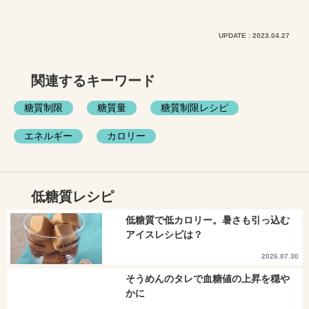
UPDATE : 2023.04.27
関連するキーワード
糖質制限
糖質量
糖質制限レシピ
エネルギー
カロリー
低糖質レシピ
低糖質で低カロリー。暑さも引っ込む
アイスレシピは？
2026.07.30
そうめんのタレで血糖値の上昇を穏や
かに