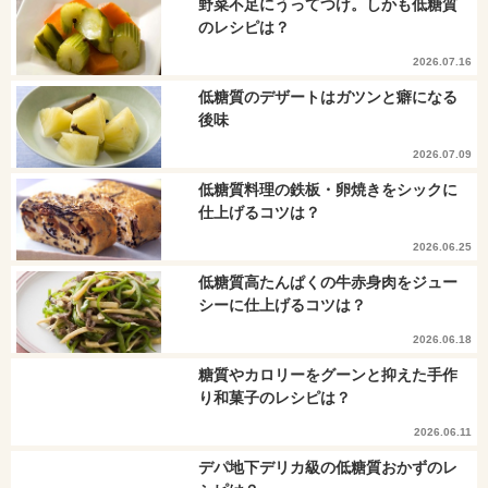
野菜不足にうってつけ。しかも低糖質
のレシピは？
2026.07.16
低糖質のデザートはガツンと癖になる
後味
2026.07.09
低糖質料理の鉄板・卵焼きをシックに
仕上げるコツは？
2026.06.25
低糖質高たんぱくの牛赤身肉をジュー
シーに仕上げるコツは？
2026.06.18
糖質やカロリーをグーンと抑えた手作
り和菓子のレシピは？
2026.06.11
デパ地下デリカ級の低糖質おかずのレ