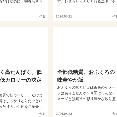
るだけなのに、栄養もきち
す。野菜もたっぷりとれるエキゾチ
のも嬉しいポイ...
ックな味わいも魅力のボリ...
作る
2026.05.21
作
く高たんぱく、低
全部低糖質、おふくろの
低カロリーの決定
味華やか版
おふくろの味といえば茶色のイメー
ジはありませんか？今回はそんなイ
糖質で低カロリー、だけど
メージとは真逆の彩り豊かな炒り煮
質はしっかりとりたいとい
レシピをご紹介します。植...
ったりのレシピをご紹介し
野菜の風味や味...
作る
2026.04.23
作