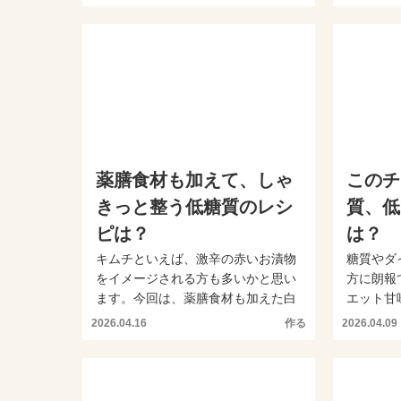
薬膳食材も加えて、しゃ
このチ
きっと整う低糖質のレシ
質、低
ピは？
は？
キムチといえば、激辛の赤いお漬物
糖質やダ
をイメージされる方も多いかと思い
方に朗報
ます。今回は、薬膳食材も加えた白
エット甘
い水キムチのレシピをご紹...
低カロリー
2026.04.16
作る
2026.04.09