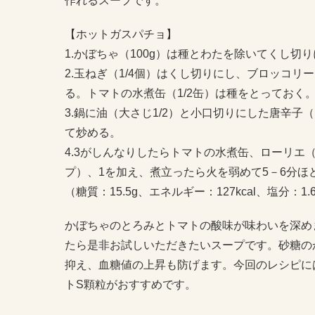
作れるスープです。
【ホットガスパチョ】
1.かぼちゃ（100g）は種とわたを除いてくし
2.玉ねぎ（1/4個）はくし切りにし、ブロッコ
る。トマトの水煮缶（1/2缶）は種をとっておく
3.鍋に油（大さじ1/2）と小口切りにした唐辛子
て炒める。
4.3がしんなりしたらトマトの水煮缶、ローリエ（
プ）、1を加え、煮立ったら火を弱めて5－6分ほ
（糖質：15.5g、エネルギー：127kcal、塩分：1.
かぼちゃのとろみとトマトの酸味が味わいを深めま
たら是非お試しいただきたいスープです。砂糖の
抑え、血糖値の上昇も防げます。今回のレシピに
トS顆粒がおすすめです。