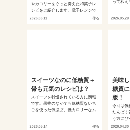
って和え
やカロリーをぐっと抑えた和菓子レ
んととれる
シピをご紹介します。電子レンジで
作るので初心者の方でも手...
2026.06.11
作る
2026.05.28
スイーツなのに低糖質＋
美味し
骨も元気のレシピは？
糖質に
版！
スイーツを我慢されている方に朗報
です。果物のなかでも低糖質ないち
今回は低
ごを使った低脂肪、低カロリーなム
たんぱく
ースレシピをご紹介します...
う方にぴ
ます。香味
2026.05.14
作る
2026.04.30