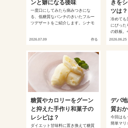
ンと癖になる後味
きをシ
ツは？
一度口にしてみたら病みつきにな
る、低糖質なパンチのきいたフルー
冷めても
ツデザートをご紹介します。シナモ
にぴった
ンとクローブの香りをつけた...
の鉄板。
食材を足し
2026.07.09
作る
2026.06.25
糖質やカロリーをグーン
デパ地
と抑えた手作り和菓子の
質おか
レシピは？
今回はも
簡単マリ
ダイエット甘味料に置き換えて糖質