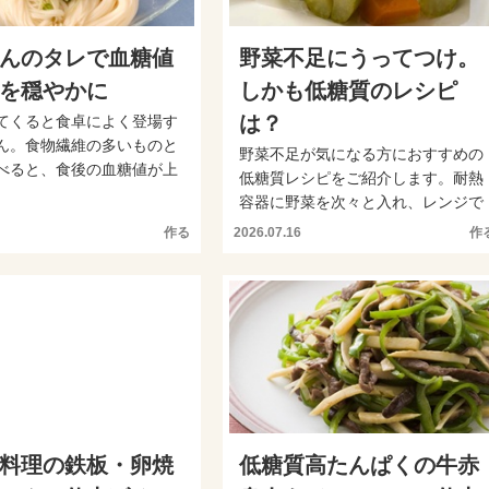
んのタレで血糖値
野菜不足にうってつけ。
を穏やかに
しかも低糖質のレシピ
は？
てくると食卓によく登場す
ん。食物繊維の多いものと
野菜不足が気になる方におすすめの
べると、食後の血糖値が上
低糖質レシピをご紹介します。耐熱
なります。そこ...
容器に野菜を次々と入れ、レンジで
加熱するだけで作る簡単ピ...
作る
2026.07.16
作
料理の鉄板・卵焼
低糖質高たんぱくの牛赤