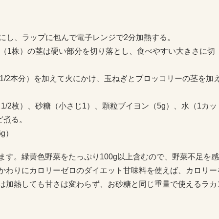
切りにし、ラップに包んで電子レンジで2分加熱する。
リー（1株）の茎は硬い部分を切り落とし、食べやすい大きさに切
。
（1/2本分）を加えて火にかけ、玉ねぎとブロッコリーの茎を加
1/2枚）、砂糖（小さじ1）、顆粒ブイヨン（5g）、水（1カッ
ど煮る。
6g）
す。緑黄色野菜をたっぷり100g以上含むので、野菜不足を
かわりにカロリーゼロのダイエット甘味料を使えば、カロリー
は加熱しても甘さは変わらず、お砂糖と同じ重量で使えるラカ