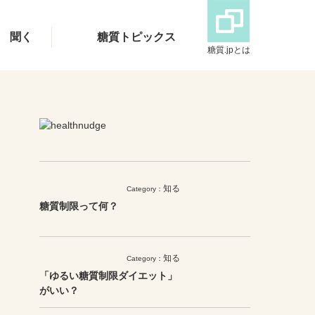
聞く
糖質トピックス
糖質.jpとは
知る
Category：
糖質制限って何？
知る
Category：
「ゆるい糖質制限ダイエット」
がいい？