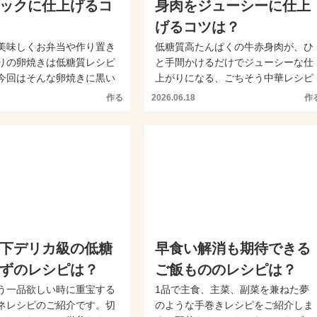
ックに仕上げるコ
身肉をジューシーに仕上
げるコツは？
美味しくお弁当や作り置き
低糖質高たんぱくの牛赤身肉が、ひ
りの卵焼きは低糖質レシピ
と手間かけるだけでジューシーな仕
今回はそんな卵焼きに黒い
上がりになる、ごちそう中華レシピ
てカッコよく仕...
を紹介します。野菜はレン...
作る
2026.06.18
作
下デリカ級の低糖
早食い解消も期待できる
ずのレシピは？
ご飯もののレシピは？
う一品欲しい時に重宝する
1品で主食、主菜、副菜を兼ねた夢
ネレシピのご紹介です。切
のような手巻きレシピをご紹介しま