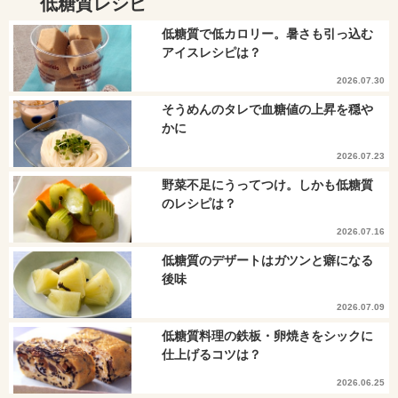
低糖質レシピ
低糖質で低カロリー。暑さも引っ込む
アイスレシピは？
2026.07.30
そうめんのタレで血糖値の上昇を穏や
かに
2026.07.23
野菜不足にうってつけ。しかも低糖質
のレシピは？
2026.07.16
低糖質のデザートはガツンと癖になる
後味
2026.07.09
低糖質料理の鉄板・卵焼きをシックに
仕上げるコツは？
2026.06.25