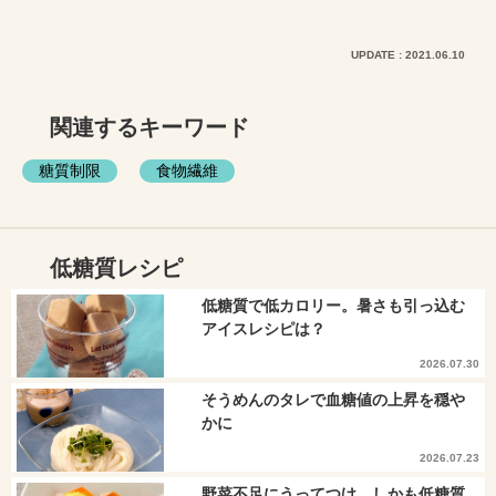
UPDATE : 2021.06.10
関連するキーワード
糖質制限
食物繊維
低糖質レシピ
低糖質で低カロリー。暑さも引っ込む
アイスレシピは？
2026.07.30
そうめんのタレで血糖値の上昇を穏や
かに
2026.07.23
野菜不足にうってつけ。しかも低糖質