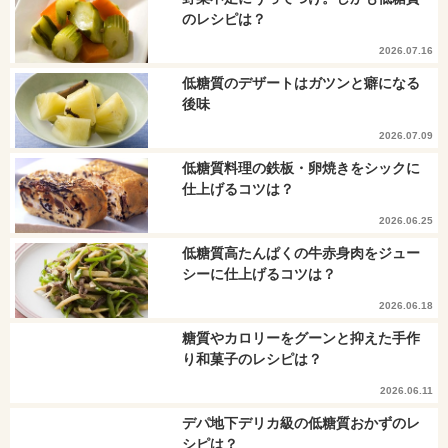
のレシピは？
2026.07.16
低糖質のデザートはガツンと癖になる
後味
2026.07.09
低糖質料理の鉄板・卵焼きをシックに
仕上げるコツは？
2026.06.25
低糖質高たんぱくの牛赤身肉をジュー
シーに仕上げるコツは？
2026.06.18
糖質やカロリーをグーンと抑えた手作
り和菓子のレシピは？
2026.06.11
デパ地下デリカ級の低糖質おかずのレ
シピは？