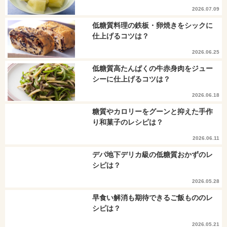
2026.07.09
低糖質料理の鉄板・卵焼きをシックに
仕上げるコツは？
2026.06.25
低糖質高たんぱくの牛赤身肉をジュー
シーに仕上げるコツは？
2026.06.18
糖質やカロリーをグーンと抑えた手作
り和菓子のレシピは？
2026.06.11
デパ地下デリカ級の低糖質おかずのレ
シピは？
2026.05.28
早食い解消も期待できるご飯もののレ
シピは？
2026.05.21