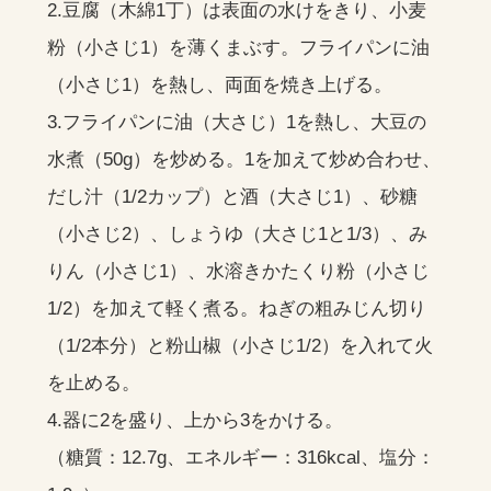
2.豆腐（木綿1丁）は表面の水けをきり、小麦
粉（小さじ1）を薄くまぶす。フライパンに油
（小さじ1）を熱し、両面を焼き上げる。
3.フライパンに油（大さじ）1を熱し、大豆の
水煮（50g）を炒める。1を加えて炒め合わせ、
だし汁（1/2カップ）と酒（大さじ1）、砂糖
（小さじ2）、しょうゆ（大さじ1と1/3）、み
りん（小さじ1）、水溶きかたくり粉（小さじ
1/2）を加えて軽く煮る。ねぎの粗みじん切り
（1/2本分）と粉山椒（小さじ1/2）を入れて火
を止める。
4.器に2を盛り、上から3をかける。
（糖質：12.7g、エネルギー：316kcal、塩分：