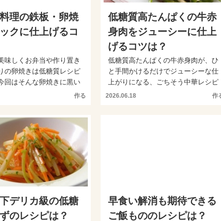
料理の鉄板・卵焼
低糖質高たんぱくの牛赤
ックに仕上げるコ
身肉をジューシーに仕上
げるコツは？
美味しくお弁当や作り置き
低糖質高たんぱくの牛赤身肉が、ひ
りの卵焼きは低糖質レシピ
と手間かけるだけでジューシーな仕
今回はそんな卵焼きに黒い
上がりになる、ごちそう中華レシピ
てカッコよく仕...
を紹介します。野菜はレン...
作る
2026.06.18
作
下デリカ級の低糖
早食い解消も期待できる
ずのレシピは？
ご飯もののレシピは？