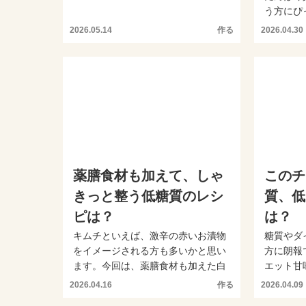
ースレシピをご紹介します...
う方にぴ
ます。香味
2026.05.14
作る
2026.04.30
薬膳食材も加えて、しゃ
このチ
きっと整う低糖質のレシ
質、低
ピは？
は？
キムチといえば、激辛の赤いお漬物
糖質やダ
をイメージされる方も多いかと思い
方に朗報
ます。今回は、薬膳食材も加えた白
エット甘
い水キムチのレシピをご紹...
低カロリー
2026.04.16
作る
2026.04.09