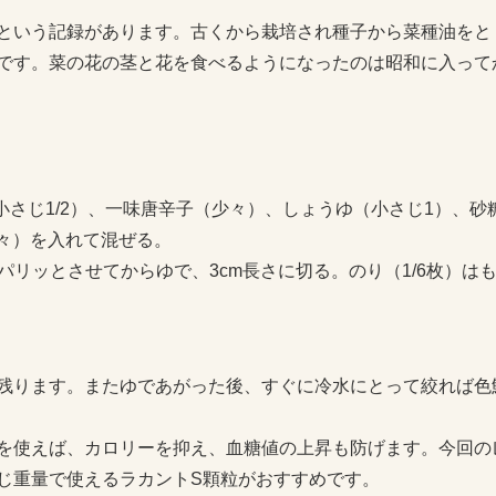
という記録があります。古くから栽培され種子から菜種油をと
です。菜の花の茎と花を食べるようになったのは昭和に入って
小さじ1/2）、一味唐辛子（少々）、しょうゆ（小さじ1）、砂
少々）を入れて混ぜる。
てパリッとさせてからゆで、3cm長さに切る。のり（1/6枚）は
）
残ります。またゆであがった後、すぐに冷水にとって絞れば色
を使えば、カロリーを抑え、血糖値の上昇も防げます。今回の
じ重量で使えるラカントS顆粒がおすすめです。