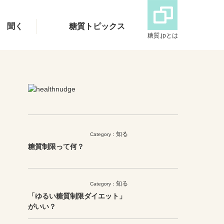
聞く
糖質トピックス
糖質.jpとは
知る
Category：
糖質制限って何？
知る
Category：
「ゆるい糖質制限ダイエット」
がいい？