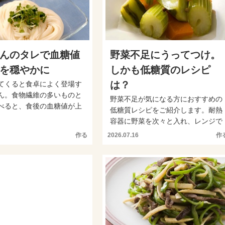
んのタレで血糖値
野菜不足にうってつけ。
を穏やかに
しかも低糖質のレシピ
は？
てくると食卓によく登場す
ん。食物繊維の多いものと
野菜不足が気になる方におすすめの
べると、食後の血糖値が上
低糖質レシピをご紹介します。耐熱
なります。そこ...
容器に野菜を次々と入れ、レンジで
加熱するだけで作る簡単ピ...
作る
2026.07.16
作