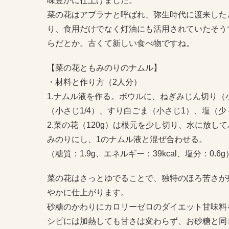
味豊かに仕上げました。
菜の花はアブラナと呼ばれ、弥生時代に渡来した
り、食用だけでなく灯油にも活用されていたそう
らだとか。古くて新しい食べ物ですね。
【菜の花ともみのりのナムル】
・材料と作り方（2人分）
1.ナムル液を作る。ボウルに、ねぎみじん切り（
（小さじ1/4）、すり白ごま（小さじ1）、塩（
2.菜の花（120g）は根元を少し切り、水に放し
みのりにし、1のナムル液と混ぜ合わせる。
（糖質：1.9g、エネルギー：39kcal、塩分：0.6g
菜の花はさっとゆでることで、独特のほろ苦さが
やかに仕上がります。
砂糖のかわりにカロリーゼロのダイエット甘味料
シピには加熱しても甘さは変わらず、お砂糖と同