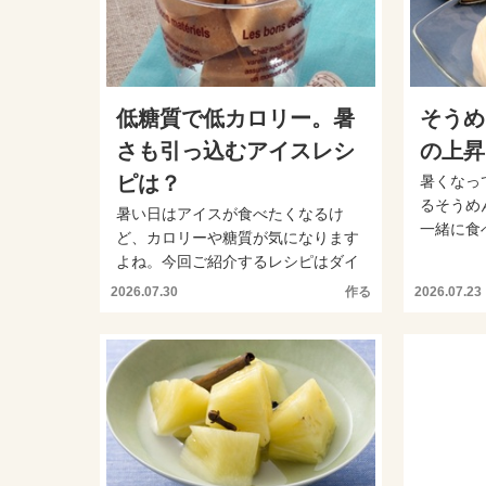
低糖質で低カロリー。暑
そうめ
さも引っ込むアイスレシ
の上昇
ピは？
暑くなっ
るそうめ
暑い日はアイスが食べたくなるけ
一緒に食
ど、カロリーや糖質が気になります
がりにくく
よね。今回ご紹介するレシピはダイ
エット甘味料を使い血糖値の...
2026.07.30
作る
2026.07.23