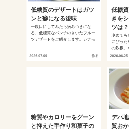
低糖質のデザートはガツ
低糖質
ンと癖になる後味
きをシ
ツは？
一度口にしてみたら病みつきにな
る、低糖質なパンチのきいたフルー
冷めても
ツデザートをご紹介します。シナモ
にぴった
ンとクローブの香りをつけた...
の鉄板。
食材を足し
2026.07.09
作る
2026.06.25
糖質やカロリーをグーン
デパ地
と抑えた手作り和菓子の
質おか