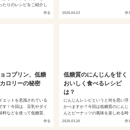
レシピをご紹介します。植...
ったりのレシピをご紹介し
野菜の風味や味...
作る
2026.04.23
作
ョコプリン、低糖
低糖質のにんじんを甘く
カロリーの秘密
おいしく食べるレシピ
は？
イエットを意識されている
にんじんレシピというと何を思い浮
です！今回は、豆乳やダイ
かべますか？今回は低糖質のにんじ
味料などを使って低糖質、
んとピーナッツの風味を楽しめる時
のチョコプリン...
短で簡単につくれるおかず...
作る
2026.03.26
作