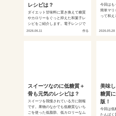
レシピは？
今回はも
簡単マリ
ダイエット甘味料に置き換えて糖質
って和え
やカロリーをぐっと抑えた和菓子レ
んととれる
シピをご紹介します。電子レンジで
作るので初心者の方でも手...
2026.06.11
作る
2026.05.28
スイーツなのに低糖質＋
美味し
骨も元気のレシピは？
糖質に
版！
スイーツを我慢されている方に朗報
です。果物のなかでも低糖質ないち
今回は低
ごを使った低脂肪、低カロリーなム
たんぱく