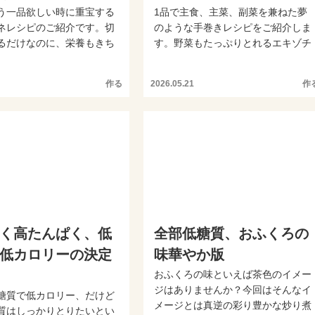
う一品欲しい時に重宝する
1品で主食、主菜、副菜を兼ねた夢
ネレシピのご紹介です。切
のような手巻きレシピをご紹介しま
るだけなのに、栄養もきち
す。野菜もたっぷりとれるエキゾチ
のも嬉しいポイ...
ックな味わいも魅力のボリ...
作る
2026.05.21
作
く高たんぱく、低
全部低糖質、おふくろの
低カロリーの決定
味華やか版
おふくろの味といえば茶色のイメー
ジはありませんか？今回はそんなイ
糖質で低カロリー、だけど
メージとは真逆の彩り豊かな炒り煮
質はしっかりとりたいとい