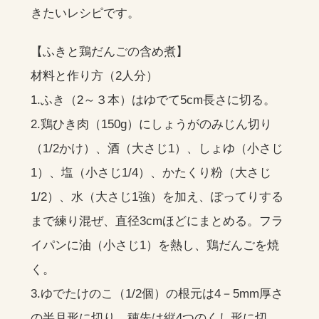
きたいレシピです。
【ふきと鶏だんごの含め煮】
材料と作り方（2人分）
1.ふき（2～３本）はゆでて5cm長さに切る。
2.鶏ひき肉（150g）にしょうがのみじん切り
（1/2かけ）、酒（大さじ1）、しょゆ（小さじ
1）、塩（小さじ1/4）、かたくり粉（大さじ
1/2）、水（大さじ1強）を加え、ぽってりする
まで練り混ぜ、直径3cmほどにまとめる。フラ
イパンに油（小さじ1）を熱し、鶏だんごを焼
く。
3.ゆでたけのこ（1/2個）の根元は4－5mm厚さ
の半月形に切り、穂先は縦4つのくし形に切