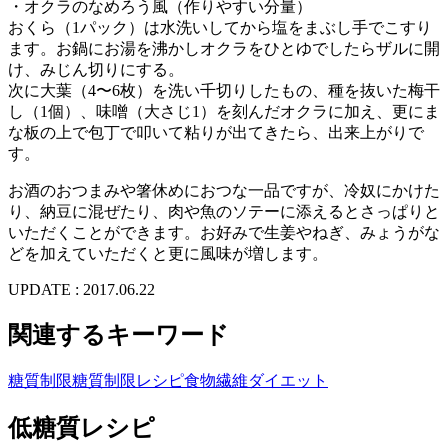
・オクラのなめろう風（作りやすい分量）
おくら（1パック）は水洗いしてから塩をまぶし手でこすり
ます。お鍋にお湯を沸かしオクラをひとゆでしたらザルに開
け、みじん切りにする。
次に大葉（4〜6枚）を洗い千切りしたもの、種を抜いた梅干
し（1個）、味噌（大さじ1）を刻んだオクラに加え、更にま
な板の上で包丁で叩いて粘りが出てきたら、出来上がりで
す。
お酒のおつまみや箸休めにおつな一品ですが、冷奴にかけた
り、納豆に混ぜたり、肉や魚のソテーに添えるとさっぱりと
いただくことができます。お好みで生姜やねぎ、みょうがな
どを加えていただくと更に風味が増します。
UPDATE : 2017.06.22
関連するキーワード
糖質制限
糖質制限レシピ
食物繊維
ダイエット
低糖質レシピ