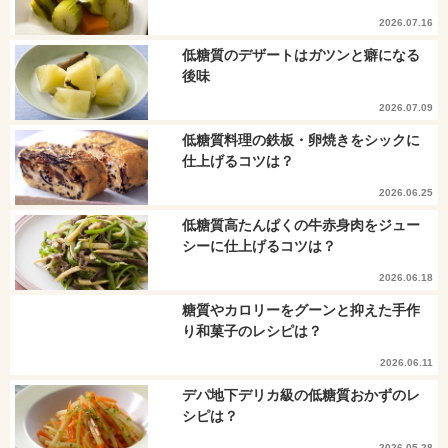
2026.07.16
低糖質のデザートはガツンと癖になる
後味
2026.07.09
低糖質料理の鉄板・卵焼きをシックに
仕上げるコツは？
2026.06.25
低糖質高たんぱくの牛赤身肉をジュー
シーに仕上げるコツは？
2026.06.18
糖質やカロリーをグーンと抑えた手作
り和菓子のレシピは？
2026.06.11
デパ地下デリカ級の低糖質おかずのレ
シピは？
2026.05.28