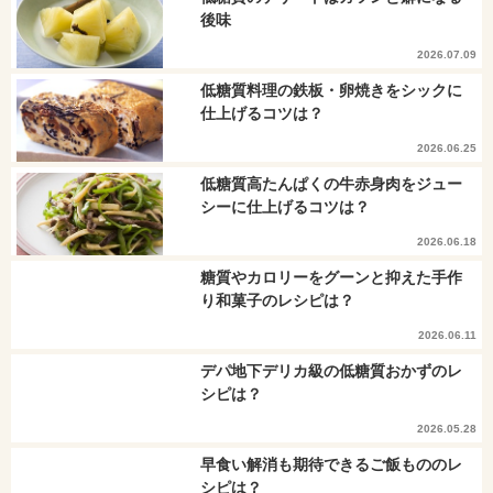
後味
2026.07.09
低糖質料理の鉄板・卵焼きをシックに
仕上げるコツは？
2026.06.25
低糖質高たんぱくの牛赤身肉をジュー
シーに仕上げるコツは？
2026.06.18
糖質やカロリーをグーンと抑えた手作
り和菓子のレシピは？
2026.06.11
デパ地下デリカ級の低糖質おかずのレ
シピは？
2026.05.28
早食い解消も期待できるご飯もののレ
シピは？