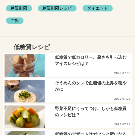
糖質制限
糖質制限レシピ
ダイエット
ご飯
低糖質レシピ
低糖質で低カロリー。暑さも引っ込む
アイスレシピは？
2026.07.30
そうめんのタレで血糖値の上昇を穏や
かに
2026.07.23
野菜不足にうってつけ。しかも低糖質
のレシピは？
2026.07.16
低糖質のデザートはガツンと癖になる