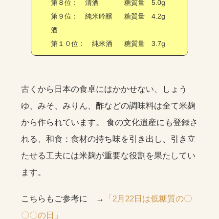
第８位： 清酒
糖質量 5.0g
第９位： 純米吟醸
糖質量 4.2g
酒
第１０位： 純米酒
糖質量 3.7g
古くから日本の食卓にはかかせない、しょう
ゆ、みそ、みりん、酢などの調味料は全て米麹
から作られています。 食の文化遺産にも登録さ
れる、和食：食材の持ち味を引き出し、引き立
たせる工夫には米麹が重要な役割を果たしてい
ます。
こちらもご参考に →
「2月22日は低糖質の〇
〇〇の日」