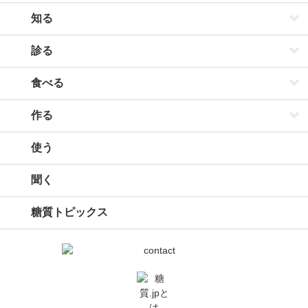
知る
診る
食べる
作る
使う
聞く
糖質トピックス