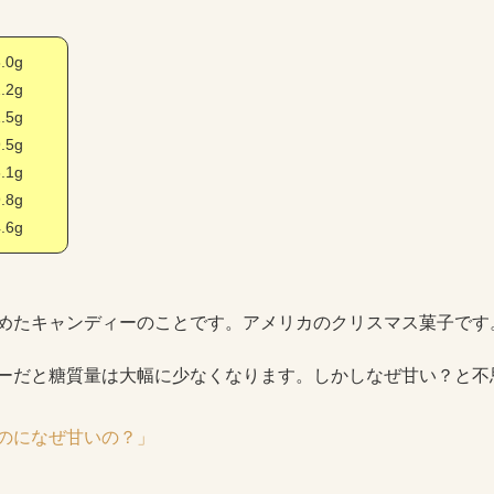
0g
2g
5g
5g
1g
8g
6g
めたキャンディーのことです。アメリカのクリスマス菓子です
ーだと糖質量は大幅に少なくなります。しかしなぜ甘い？と不
のになぜ甘いの？」