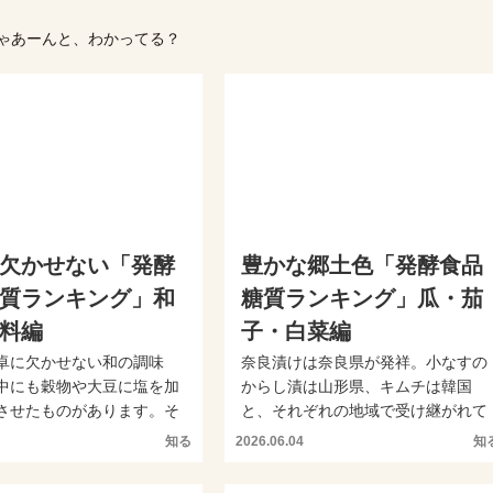
ゃあーんと、わかってる？
欠かせない「発酵
豊かな郷土色「発酵食品
質ランキング」和
糖質ランキング」瓜・茄
料編
子・白菜編
卓に欠かせない和の調味
奈良漬けは奈良県が発祥。小なすの
中にも穀物や大豆に塩を加
からし漬は山形県、キムチは韓国
させたものがあります。そ
と、それぞれの地域で受け継がれて
「発酵食品・和の...
きた漬物です。今回のランキ...
知る
2026.06.04
知