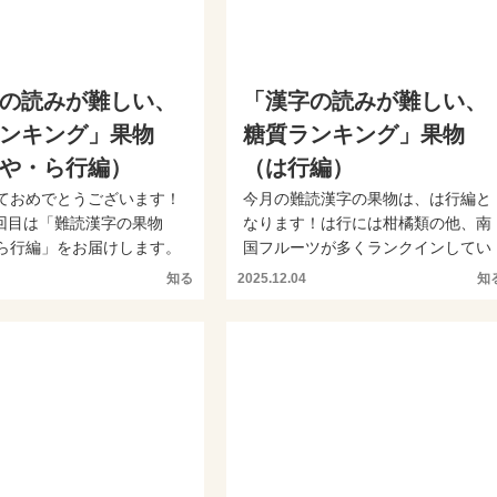
の読みが難しい、
「漢字の読みが難しい、
ンキング」果物
糖質ランキング」果物
や・ら行編）
（は行編）
ておめでとうございます！
今月の難読漢字の果物は、は行編と
年1回目は「難読漢字の果物
なります！は行には柑橘類の他、南
ら行編」をお届けします。
国フルーツが多くランクインしてい
り難読の果...
ます。身近なあの果物もは...
知る
2025.12.04
知