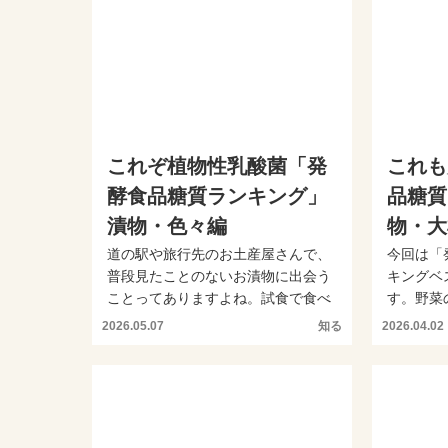
これぞ植物性乳酸菌「発
これも
酵食品糖質ランキング」
品糖質
漬物・色々編
物・大
道の駅や旅行先のお土産屋さんで、
今回は「
普段見たことのないお漬物に出会う
キングベ
ことってありますよね。試食で食べ
す。野菜
てその美味しさに驚くこと...
するために
2026.05.07
知る
2026.04.02