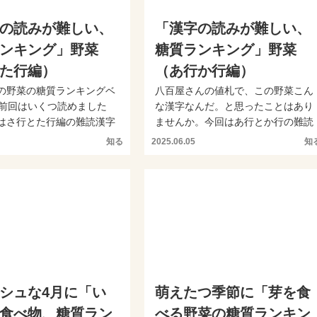
の読みが難しい、
「漢字の読みが難しい、
ンキング」野菜
糖質ランキング」野菜
た行編）
（あ行か行編）
の野菜の糖質ランキングベ
八百屋さんの値札で、この野菜こん
、前回はいくつ読めました
な漢字なんだ。と思ったことはあり
はさ行とた行編の難読漢字
ませんか。今回はあ行とか行の難読
質ランキングベ...
漢字の野菜の糖質ランキン...
知る
2025.06.05
知
シュな4月に「い
萌えたつ季節に「芽を食
食べ物、糖質ラン
べる野菜の糖質ランキン