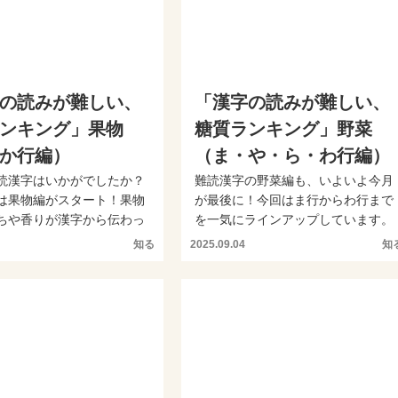
の読みが難しい、
「漢字の読みが難しい、
ンキング」果物
糖質ランキング」野菜
か行編）
（ま・や・ら・わ行編）
読漢字はいかがでしたか？
難読漢字の野菜編も、いよいよ今月
は果物編がスタート！果物
が最後に！今回はま行からわ行まで
ちや香りが漢字から伝わっ
を一気にラインアップしています。
です。店頭でも...
薬味でよく見るあの野菜か...
知る
2025.09.04
知