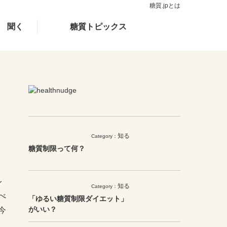
糖質.jpとは
聞く
糖質トピックス
知る
Category：
糖質制限って何？
レ
知る
Category：
べ
「ゆるい糖質制限ダイエット」
がいい？
今