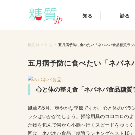
知る
診る
糖質.jp
知る
五月病予防に食べたい「ネバネバ食品糖質ラン
五月病予防に食べたい「ネバネ
心と体の整え食「ネバネバ食品糖質ラ
風薫る5月。爽やかな季節ですが、心と体のバラ
ッシはいかがでしょう。掃除用具のコロコロのよ
た物を包んで胃から小腸へ行くスピードをゆっく
回は、ネバネバ食品「糖質ランキングベスト10