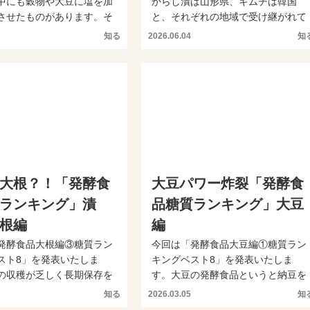
中にも穀物や大豆に塩を加
からし漬は山形県、キムチは韓国
させたものがあります。そ
と、それぞれの地域で受け継がれて
「発酵食品・和の...
きた漬物です。今回のランキ...
知る
2026.06.04
知
大根？！「発酵食
大豆パワー炸裂「発酵食
ランキング」漬
品糖質ランキング」大豆
根編
編
発酵食品大根編③糖質ラン
今回は「発酵食品大豆編①糖質ラン
スト8」を発表いたしま
キングベスト8」を発表いたしま
の収穫が乏しく長期保存を
す。大豆の発酵食品というと納豆を
考えられた大根の...
思い浮かべる方も多いかと思...
知る
2026.03.05
知