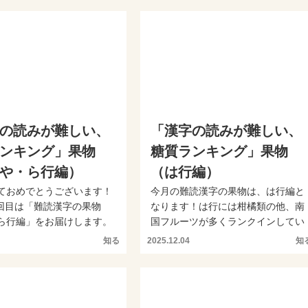
の読みが難しい、
「漢字の読みが難しい、
ンキング」果物
糖質ランキング」果物
や・ら行編）
（は行編）
ておめでとうございます！
今月の難読漢字の果物は、は行編と
年1回目は「難読漢字の果物
なります！は行には柑橘類の他、南
ら行編」をお届けします。
国フルーツが多くランクインしてい
り難読の果...
ます。身近なあの果物もは...
知る
2025.12.04
知