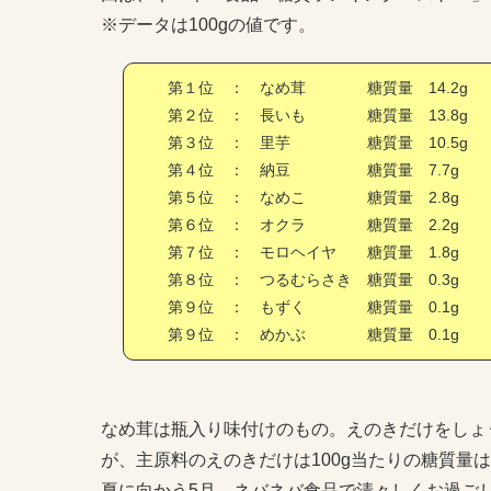
※データは100gの値です。
第１位 ： なめ茸
糖質量 14.2g
第２位 ： 長いも
糖質量 13.8g
第３位 ： 里芋
糖質量 10.5g
第４位 ： 納豆
糖質量 7.7g
第５位 ： なめこ
糖質量 2.8g
第６位 ： オクラ
糖質量 2.2g
第７位 ： モロヘイヤ
糖質量 1.8g
第８位 ： つるむらさき
糖質量 0.3g
第９位 ： もずく
糖質量 0.1g
第９位 ： めかぶ
糖質量 0.1g
なめ茸は瓶入り味付けのもの。えのきだけをしょ
が、主原料のえのきだけは100g当たりの糖質量は4
夏に向かう5月、ネバネバ食品で清々しくお過ご