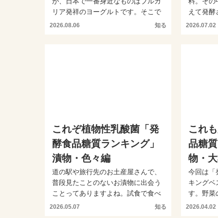
が、日本で一番身近なものはブルガ
料。その
リア発祥のヨーグルトです。そこで
えて発酵
今回は「発酵食品・乳製品...
こで今回は
2026.08.06
知る
2026.07.02
これぞ植物性乳酸菌「発
これも
酵食品糖質ランキング」
品糖質
漬物・色々編
物・大
道の駅や旅行先のお土産屋さんで、
今回は「
普段見たことのないお漬物に出会う
キングベ
ことってありますよね。試食で食べ
す。野菜
てその美味しさに驚くこと...
するために
2026.05.07
知る
2026.04.02