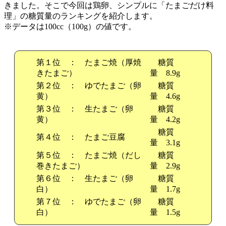
きました。そこで今回は鶏卵、シンプルに「たまごだけ料
理」の糖質量のランキングを紹介します。
※データは100cc（100g）の値です。
第１位 ： たまご焼（厚焼
糖質
きたまご）
量 8.9g
第２位 ： ゆでたまご（卵
糖質
黄）
量 4.6g
第３位 ： 生たまご（卵
糖質
黄）
量 4.2g
糖質
第４位 ： たまご豆腐
量 3.1g
第５位 ： たまご焼（だし
糖質
巻きたまご）
量 2.9g
第６位 ： 生たまご（卵
糖質
白）
量 1.7g
第７位 ： ゆでたまご（卵
糖質
白）
量 1.5g