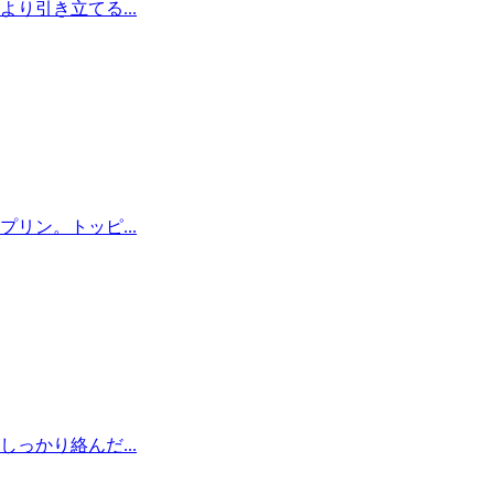
り引き立てる...
リン。トッピ...
っかり絡んだ...