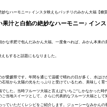
絶妙なハーモニー♪ インスタ映えもバッチリのみかん大福【糖
ぱい果汁と白餡の絶妙なハーモニー♪ イン
細かな求肥で包んだみかん大福。一度食べれば、みかん本来の
映えもすると話題にもなりました。
のが愛媛県です。年間を通じて温暖で晴れの日が多く、水はけ
の石垣から太陽の光をたっぷりと受けているため、美味しく育
福でした。当時フルーツ大福と言えば“いちご”しかなかった時
のご当地スイーツとして、さらに代表的なフルーツ大福として
わっていただくレシピをご紹介します。ジューシーなみかんの