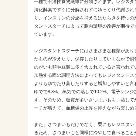
一種で不溶性食物繊維に分類されます。レジスタ
消化酵素ですぐに分解されずにゆっくり代謝され
り、インスリンの分泌を抑えるはたらきを持つの
タントスターチによって腸内環境の改善が期待で
ています。
レジスタントスターチにはさまざまな種類があり
たものが冷えたり、保存したりしていくなかで消
のがいも類や豆類に多く含まれていると言われて
加熱する際の調理方法によってもレジスタントス
よりもゆでたり蒸したりすると増加しやすいと言わ
ゆでで8.8%、蒸気での蒸しで10.2%、電子レン
す。そのため、糖質が多いさつまいもも、蒸して
ーチが増えて、血糖値の上昇を抑えながら楽しめ
また、さつまいもだけでなく、栗にもレジスタン
るため、さつまいもと同様に冷やして食べること