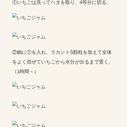
①いちごは洗ってヘタを取り、4等分に切る。
②鍋に①を入れ、ラカントS顆粒を加えて全体
をよく混ぜていちごから水分が出るまで置く。
（1時間～）