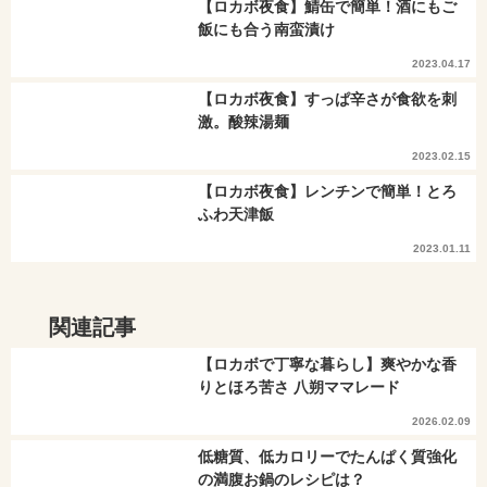
【ロカボ夜食】鯖缶で簡単！酒にもご
飯にも合う南蛮漬け
2023.04.17
【ロカボ夜食】すっぱ辛さが食欲を刺
激。酸辣湯麺
2023.02.15
【ロカボ夜食】レンチンで簡単！とろ
ふわ天津飯
2023.01.11
関連記事
【ロカボで丁寧な暮らし】爽やかな香
りとほろ苦さ 八朔ママレード
2026.02.09
低糖質、低カロリーでたんぱく質強化
の満腹お鍋のレシピは？