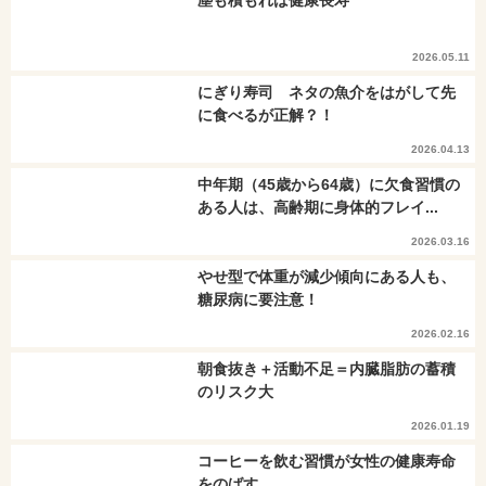
塵も積もれば健康長寿
2026.05.11
にぎり寿司 ネタの魚介をはがして先
に食べるが正解？！
2026.04.13
中年期（45歳から64歳）に欠食習慣の
ある人は、高齢期に身体的フレイ...
2026.03.16
やせ型で体重が減少傾向にある人も、
糖尿病に要注意！
2026.02.16
朝食抜き＋活動不足＝内臓脂肪の蓄積
のリスク大
2026.01.19
コーヒーを飲む習慣が女性の健康寿命
をのばす