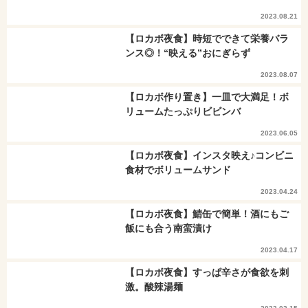
2023.08.21
【ロカボ夜食】時短でできて栄養バラ
ンス◎！“映える”おにぎらず
2023.08.07
【ロカボ作り置き】一皿で大満足！ボ
リュームたっぷりビビンバ
2023.06.05
【ロカボ夜食】インスタ映え♪コンビニ
食材でボリュームサンド
2023.04.24
【ロカボ夜食】鯖缶で簡単！酒にもご
飯にも合う南蛮漬け
2023.04.17
【ロカボ夜食】すっぱ辛さが食欲を刺
激。酸辣湯麺