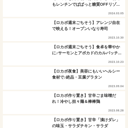
もレンチンでぱぱっと糖質OFFリゾ...
2024.03.05
【ロカボ週末ごちそう】アレンジ自在
で映える！オープンいなり寿司
2023.10.30
【ロカボ週末ごちそう】食卓を華やか
に♪サーモンとアボカドのカルパッチ...
2023.10.23
【ロカボ夜食】美容にもいいヘルシー
食材で♪絶品・豆腐グラタン
2023.09.04
【ロカボ作り置き】甘辛ごま味噌だ
れ！冷やし担々麺＆棒棒鶏
2023.08.28
【ロカボ作り置き】甘辛「漬けダレ」
の味玉・サラダチキン・サラダ