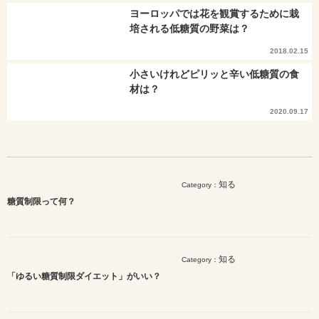
ヨーロッパでは花を観賞するために栽
培される低糖質の野菜は？
2018.02.15
小さいけれどピリッと辛い低糖質の食
材は？
2020.09.17
知る
Category：
糖質制限って何？
知る
Category：
「ゆるい糖質制限ダイエット」がいい？