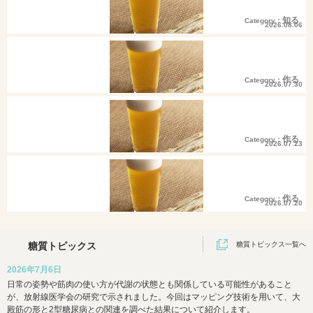
知る
Category：
2026.08.06
発酵食品といえば「発酵食品糖質ラン
キング」乳製品編
作る
Category：
2026.07.30
低糖質で低カロリー。暑さも引っ込む
アイスレシピは？
作る
Category：
2026.07.23
そうめんのタレで血糖値の上昇を穏や
かに
作る
Category：
2026.07.20
【ロカボで丁寧な暮らし】夏にぴった
り！やみつき大葉味噌
糖質トピックス
糖質トピックス一覧へ
2026年7月6日
日常の姿勢や筋肉の使い方が代謝の状態とも関係している可能性があること
が、放射線医学会の研究で示されました。今回はマッピング技術を用いて、大
殿筋の形と2型糖尿病との関連を調べた結果について紹介します。