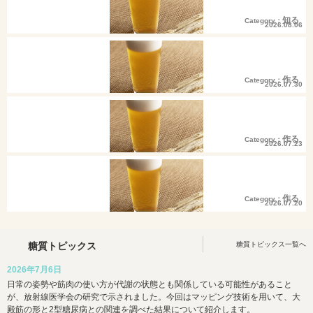
知る
Category：
2026.08.06
発酵食品といえば「発酵食品糖質ラン
キング」乳製品編
作る
Category：
2026.07.30
低糖質で低カロリー。暑さも引っ込む
アイスレシピは？
作る
Category：
2026.07.23
そうめんのタレで血糖値の上昇を穏や
かに
作る
Category：
2026.07.20
【ロカボで丁寧な暮らし】夏にぴった
り！やみつき大葉味噌
糖質トピックス
糖質トピックス一覧へ
2026年7月6日
日常の姿勢や筋肉の使い方が代謝の状態とも関係している可能性があること
が、放射線医学会の研究で示されました。今回はマッピング技術を用いて、大
殿筋の形と2型糖尿病との関連を調べた結果について紹介します。