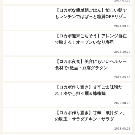
2024.03.25
【ロカボな簡単朝ごはん】忙しい朝で
もレンチンでぱぱっと糖質OFFリゾ...
2024.03.05
【ロカボ週末ごちそう】アレンジ自在
で映える！オープンいなり寿司
2023.10.30
【ロカボ夜食】美容にもいいヘルシー
食材で♪絶品・豆腐グラタン
2023.09.04
【ロカボ作り置き】甘辛ごま味噌だ
れ！冷やし担々麺＆棒棒鶏
2023.08.28
【ロカボ作り置き】甘辛「漬けダレ」
の味玉・サラダチキン・サラダ
2023.08.21